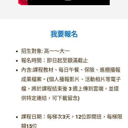
我要報名
招生對象: 高一～大一
報名時間：即日起至額滿截止
內含
:
課程教材、每日午餐、保險、進棚播報
成果檔案。
(
個人播報影片、活動相片等電子
檔，將於課程結束後
3
週上傳到雲端，並提
供特定連結，可下載留念
)
課程日期：每梯次
3
天，
12
位即開班，每梯限
額
15
位